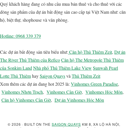
Footer
Sidebar
Quý khách hàng đang có nhu cầu mua bán thuê và cho thuê với các
chính
dòng sản phẩm của dự án bất động sản cao cấp tại Việt Nam như: căn
hộ, biệt thự, shophouse và văn phòng.
Hotline: 0968 339 379
Các dự án bất động sản tiêu biểu như:
Căn hộ Thủ Thiêm Zeit
,
Dự án
The River Thủ Thiêm của Refico
Căn hộ The Metropole Thủ Thiêm
của Sonkim Land
Nhà phố Thủ Thiêm Lake View
Sunwah Pearl
Lotte Thủ Thiêm
hay
Saigon Quays
và
Thủ Thiêm Zeit
Xem thêm các dự án đang hot 2025 là:
Vinhomes Green Paradise
,
Vinhomes Nhơn Trạch
,
Vinhomes Cần Giờ
,
Vinhomes Hóc Môn
,
Căn hộ Vinhomes Cần Giờ
,
Dự án Vinhomes Hóc Môn
© 2026 · BUILT ON THE
SAIGON QUAYS
KM 8, XA LỘ HÀ NỘI,