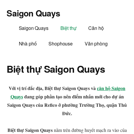
Additional
Skip
Bỏ
Skip
Saigon Quays
to
qua
to
menu
main
primary
footer
Dự
content
sidebar
Saigon Quays
Biệt thự
Căn hộ
án
khu
Nhà phố
Shophouse
Văn phòng
đô
thị
Saigon
Biệt thự Saigon Quays
Quays
Thủ
Với vị trí đắc địa, Biệt thự Saigon Quays và
căn hộ Saigon
Đức
Quays
đang góp phần tạo nên điểm nhấn mới cho dự án
Saigon Quays của Refico ở phường Trường Thọ, quận Thủ
Đức.
Biệt thự Saigon Quays
nằm trên đường huyết mạch ra vào của