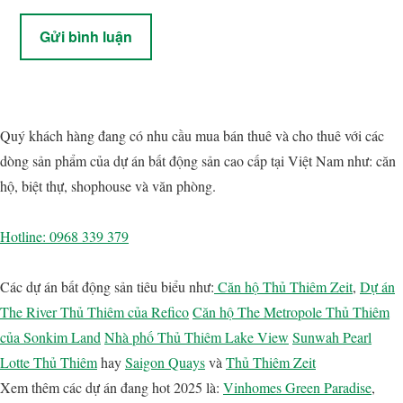
Footer
Sidebar
Quý khách hàng đang có nhu cầu mua bán thuê và cho thuê với các
chính
dòng sản phẩm của dự án bất động sản cao cấp tại Việt Nam như: căn
hộ, biệt thự, shophouse và văn phòng.
Hotline: 0968 339 379
Các dự án bất động sản tiêu biểu như:
Căn hộ Thủ Thiêm Zeit
,
Dự án
The River Thủ Thiêm của Refico
Căn hộ The Metropole Thủ Thiêm
của Sonkim Land
Nhà phố Thủ Thiêm Lake View
Sunwah Pearl
Lotte Thủ Thiêm
hay
Saigon Quays
và
Thủ Thiêm Zeit
Xem thêm các dự án đang hot 2025 là:
Vinhomes Green Paradise
,