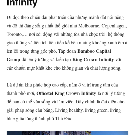
Infinity
Đi dọc theo chiều dài phát triển của những mảnh đất nổi tiếng
và đô thị đáng sống nhất thế giới như Melbourne, Copenhagen,
Toronto,… nơi sôi động với những tòa nhà chọc trời, hệ thống
giao thông và tiện ích tiên tiến kề bên những khoảng xanh êm ả
Bamboo Capital
len lỏi trong từng góc phố, Tập đoàn
Group
King Crown Infinity
đã lên ý tưởng và kiến tạo
với
các chuẩn mực khắt khe cho không gian và chất lượng sống.
Là dự án khu phức hợp cao cấp, nằm ở vị trí trung tâm của
Officetel
King Crown Infinity
thành phố mới,
là nơi lý tưởng
để bạn có thể vừa sống và làm việc. Đây chính là đại diện cho
giải pháp sống cân bằng, Living healthy, living green, living
blue giữa lòng thành phố Thủ Đức.