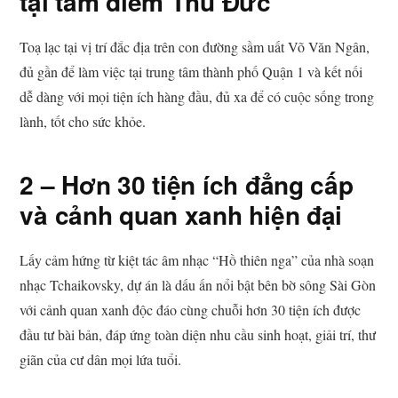
tại tâm điểm Thủ Đức
Toạ lạc tại vị trí đắc địa trên con đường sầm uất Võ Văn Ngân,
đủ gần để làm việc tại trung tâm thành phố Quận 1 và kết nối
dễ dàng với mọi tiện ích hàng đầu, đủ xa để có cuộc sống trong
lành, tốt cho sức khỏe.
2 – Hơn 30 tiện ích đẳng cấp
và cảnh quan xanh hiện đại
Lấy cảm hứng từ kiệt tác âm nhạc “Hồ thiên nga” của nhà soạn
nhạc Tchaikovsky, dự án là dấu ấn nổi bật bên bờ sông Sài Gòn
với cảnh quan xanh độc đáo cùng chuỗi hơn 30 tiện ích được
đầu tư bài bản, đáp ứng toàn diện nhu cầu sinh hoạt, giải trí, thư
giãn của cư dân mọi lứa tuổi.